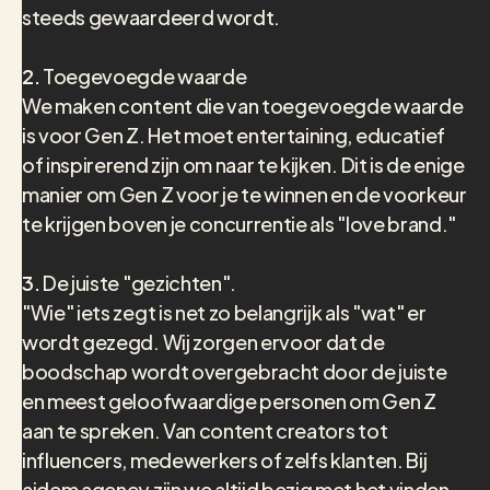
steeds gewaardeerd wordt.
2.
Toegevoegde waarde
We maken content die van toegevoegde waarde
is voor Gen Z. Het moet entertaining, educatief
of inspirerend zijn om naar te kijken. Dit is de enige
manier om Gen Z voor je te winnen en de voorkeur
te krijgen boven je concurrentie als "love brand."
3.
De juiste "gezichten".
"Wie" iets zegt is net zo belangrijk als "wat" er
wordt gezegd. Wij zorgen ervoor dat de
boodschap wordt overgebracht door de juiste
en meest geloofwaardige personen om Gen Z
aan te spreken. Van content creators tot
influencers, medewerkers of zelfs klanten. Bij
aidem agency zijn we altijd bezig met het vinden