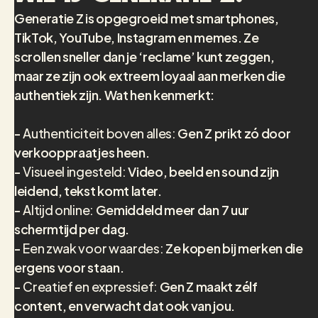
Generatie Z is opgegroeid met smartphones,
TikTok, YouTube, Instagram en memes. Ze
scrollen sneller dan je ‘reclame’ kunt zeggen,
maar ze zijn ook extreem loyaal aan merken die
authentiek zijn. Wat hen kenmerkt:
-
Authenticiteit boven alles:
Gen Z prikt zó door
verkooppraatjes heen.
-
Visueel ingesteld:
Video, beeld en sound zijn
leidend, tekst komt later.
-
Altijd online:
Gemiddeld meer dan 7 uur
schermtijd per dag.
-
Een zwak voor waardes:
Ze kopen bij merken die
ergens voor staan.
-
Creatief en expressief:
Gen Z maakt zélf
content, en verwacht dat ook van jou.