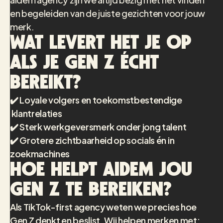
en begeleiden van de juiste gezichten voor jouw
merk.
Wat levert het je op
als je Gen Z écht
bereikt?
✔️ Loyale volgers en toekomstbestendige
klantrelaties
✔️ Sterk werkgeversmerk onder jong talent
✔️ Grotere zichtbaarheid op socials én in
zoekmachines
Hoe helpt Aidem jou
Gen Z te bereiken?
Als TikTok-first agency weten we precies hoe
Gen Z denkt en beslist. Wij helpen merken met: