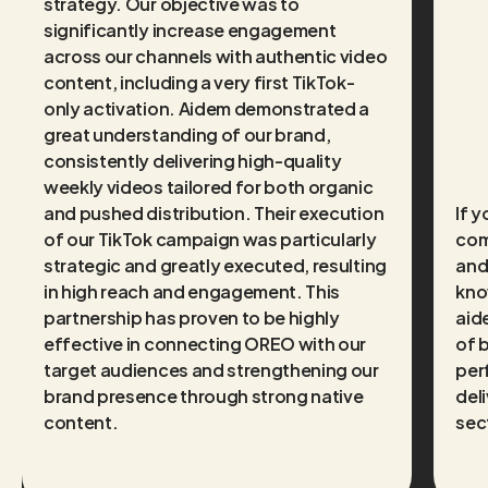
strategy. Our objective was to
significantly increase engagement
across our channels with authentic video
content, including a very first TikTok-
only activation. Aidem demonstrated a
great understanding of our brand,
consistently delivering high-quality
weekly videos tailored for both organic
and pushed distribution. Their execution
If 
of our TikTok campaign was particularly
com
strategic and greatly executed, resulting
and
in high reach and engagement. This
kno
partnership has proven to be highly
aide
effective in connecting OREO with our
of 
target audiences and strengthening our
per
brand presence through strong native
deli
content.
sec