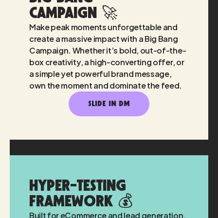
Campaign 🚀
Make peak moments unforgettable and
create a massive impact with a Big Bang
Campaign. Whether it’s bold, out-of-the-
box creativity, a high-converting offer, or
a simple yet powerful brand message,
own the moment and dominate the feed.
SLIDE IN DM
Hyper-Testing
Framework 💰
Built for eCommerce and lead generation.