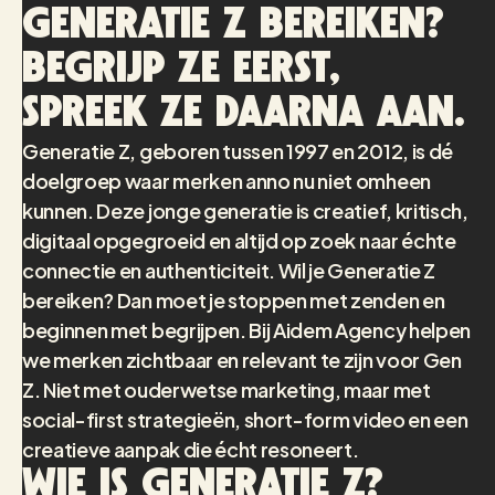
Generatie Z bereiken?
Begrijp ze eerst,
spreek ze daarna aan.
Generatie Z, geboren tussen 1997 en 2012, is dé
doelgroep waar merken anno nu niet omheen
kunnen. Deze jonge generatie is creatief, kritisch,
digitaal opgegroeid en altijd op zoek naar échte
connectie en authenticiteit. Wil je Generatie Z
bereiken? Dan moet je stoppen met zenden en
beginnen met begrijpen. Bij Aidem Agency helpen
we merken zichtbaar en relevant te zijn voor Gen
Z. Niet met ouderwetse marketing, maar met
social-first strategieën, short-form video en een
creatieve aanpak die écht resoneert.
Wie is Generatie Z?